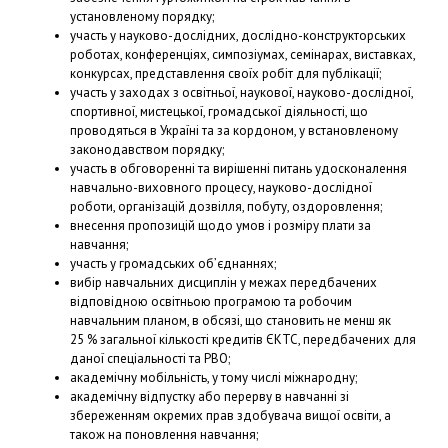
установленому порядку;
участь у науково-дослідних, дослідно-конструкторських
роботах, конференціях, симпозіумах, семінарах, виставках,
конкурсах, представлення своїх робіт для публікації;
участь у заходах з освітньої, наукової, науково-дослідної,
спортивної, мистецької, громадської діяльності, що
проводяться в Україні та за кордоном, у встановленому
законодавством порядку;
участь в обговоренні та вирішенні питань удосконалення
навчально-виховного процесу, науково-дослідної
роботи, організацій дозвілля, побуту, оздоровлення;
внесення пропозицій щодо умов і розміру плати за
навчання;
участь у громадських об’єднаннях;
вибір навчальних дисциплін у межах передбачених
відповідною освітньою програмою та робочим
навчальним планом, в обсязі, що становить не менш як
25 % загальної кількості кредитів ЄКТС, передбачених для
даної спеціальності та РВО;
академічну мобільність, у тому числі міжнародну;
академічну відпустку або перерву в навчанні зі
збереженням окремих прав здобувача вищої освіти, а
також на поновлення навчання;