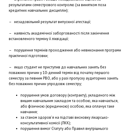
результатами семестрового контролю (за винятком поза
кредитних навчальних дисциплін);
– незадовільний результат випускної атестації;
– наявність академічної заборгованості після закінчення
встановленого терміну її ліквідації;
– порушення термінів проходження або невиконання програми
практичної підготовки;
– якщо студент не приступив до навчальних занять без
поважних причин у 10-денний термін від початку першого
семестру за певним РВО, або у разі пропуску аудиторних занять
без поважних причин упродовж семестру;
порушення умов договору (контракту), укладеного між
вищим навчальним закладом та особою, яка навчається,
або фізичною (юридичною) особою, яка оплачує таке
навчання;
за станом здоров’я на підставі висновку лікарсько-
консультативної комісії (ЛКК);
порушення вимог Статуту або Правил внутрішнього