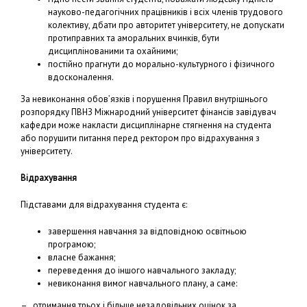
науково-педагогічних працівників і всіх членів трудового
колективу, дбати про авторитет університету, не допускати
протиправних та аморальних вчинків, бути
дисциплінованими та охайними;
постійно прагнути до морально-культурного і фізичного
вдосконалення.
За невиконання обов’язків і порушення Правил внутрішнього
розпорядку ПВНЗ Міжнародний університет фінансів завідувач
кафедри може накласти дисциплінарне стягнення на студента
або порушити питання перед ректором про відра
хування з
університету.
Відрахування
Підставами для відрахування студента є:
завершення навчання за відповідною освітньою
програмою;
власне бажання;
переведення до іншого навчального закладу;
невиконання вимог навчального плану, а саме:
– отримання трьох і більше незадовільних оцінок за