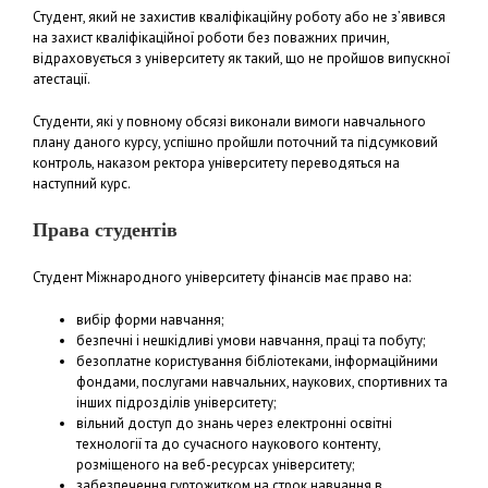
Студент, який не захистив кваліфікаційну роботу або не з’явився
на захист кваліфікаційної роботи без поважних причин,
відраховується з університету як такий, що не пройшов випускної
атестації.
Студенти, які у повному обсязі виконали вимоги навчального
плану даного курсу, успішно пройшли поточний та підсумковий
контроль, наказом ректора університету переводяться на
наступний курс.
Права студентів
Студент Міжнародного університету фінансів має право на:
вибір форми навчання;
безпечні і нешкідливі умови навчання, праці та побуту;
безоплатне користування бібліотеками, інформаційними
фондами, послугами навчальних, наукових, спортивних та
інших підрозділів університету;
вільний доступ до знань через електронні освітні
технології та до сучасного наукового контенту,
розміщеного на веб-ресурсах університету;
забезпечення гуртожитком на строк навчання в