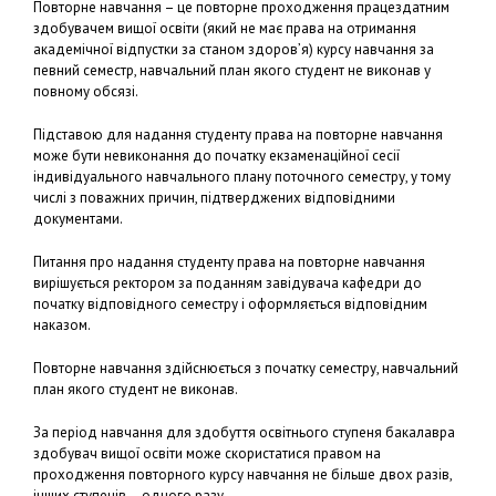
Повторне навчання – це повторне проходження працездатним
здобувачем вищої освіти (який не має права на отримання
академічної відпустки за станом здоров’я) курсу навчання за
певний семестр, навчальний план якого студент не виконав у
повному обсязі.
Підставою для надання студенту права на повторне навчання
може бути невиконання до початку екзаменаційної сесії
індивідуального навчального плану поточного семестру, у тому
числі з поважних причин, підтверджених відповідними
документами.
Питання про надання студенту права на повторне навчання
вирішується ректором за поданням завідувача кафедри до
початку відповідного семестру і оформляється відповідним
наказом.
Повторне навчання здійснюється з початку семестру, навчальний
план якого студент не виконав.
За період навчання для здобуття освітнього ступеня бакалавра
здобувач вищої освіти може скористатися правом на
проходження повторного курсу навчання не більше двох разів,
інших ступенів – одного разу.