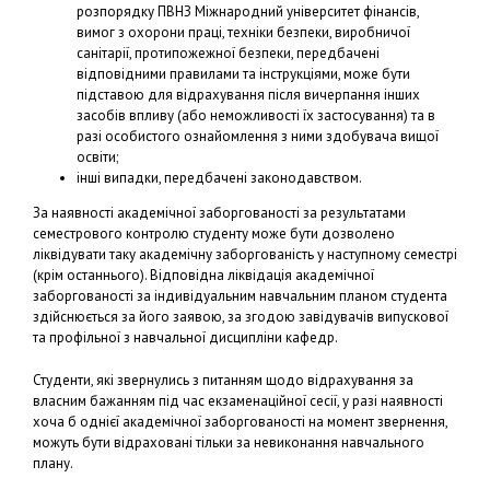
розпорядку ПВНЗ Міжнародний університет фінансів,
вимог з охорони праці, техніки безпеки, виробничої
санітарії, протипожежної безпеки, передбачені
відповідними правилами та інструкціями, може бути
підставою для відрахування після вичерпання інших
засобів впливу (або неможливості їх застосування) та в
разі особистого ознайомлення з ними здобувача вищої
освіти;
інші випадки, передбачені законодавством.
За наявності академічної заборгованості за результатами
семестрового контролю студенту може бути дозволено
ліквідувати таку академічну заборгованість у наступному семестрі
(крім останнього). Відповідна ліквідація академічної
заборгованості за індивідуальним навчальним планом студента
здійснюється за його заявою, за згодою завідувачів випускової
та профільної з навчальної дисципліни кафедр.
Студенти, які звернулись з питанням щодо відрахування за
власним бажанням під час екзаменаційної сесії, у разі наявності
хоча б однієї академічної заборгованості на момент звернення,
можуть бути відраховані тільки за невиконання навчального
плану.