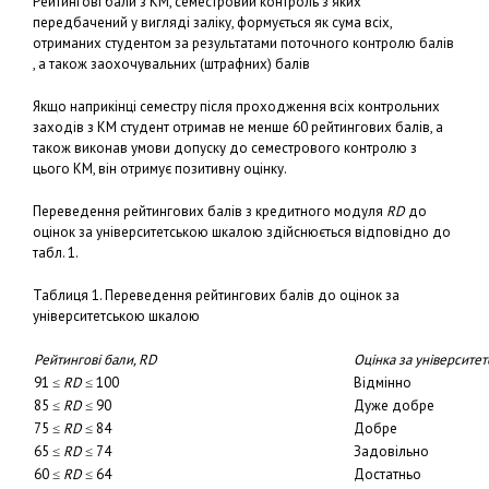
Рейтингові бали з КМ, семестровий контроль з яких
передбачений у вигляді заліку, формується як сума всіх,
отриманих студентом за результатами поточного контролю балів
, а також заохочувальних (штрафних) балів
Якщо наприкінці семестру після проходження всіх контрольних
заходів з КМ студент отримав не менше 60 рейтингових балів, а
також виконав умови допуску до семестрового контролю з
цього КМ, він отримує позитивну оцінку.
Переведення рейтингових балів з кредитного модуля
RD
до
оцінок за університетською шкалою здійснюється відповідно до
табл. 1.
Таблиця 1. Переведення рейтингових балів до оцінок за
університетською шкалою
Рейтингові бали, RD
Оцінка за університе
91 ≤
RD
≤ 100
Відмінно
85 ≤
RD
≤ 90
Дуже добре
75 ≤
RD
≤ 84
Добре
65 ≤
RD
≤ 74
Задовільно
60 ≤
RD
≤ 64
Достатньо