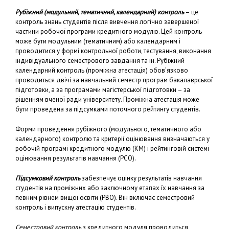
Рубіжний (модульний, тематичний, календарний) контроль
– це
контроль знань студентів після вивчення логічно завершеної
частини робочої програми кредитного модулю. Цей контроль
може бути модульним (тематичним) або календарним і
проводитися у формі контрольної роботи, тестування, виконання
індивідуального семестрового завдання та ін. Рубіжний
календарний контроль (проміжна атестація) обов’язково
проводиться двічі за навчальний семестр програм бакалаврської
підготовки, а за програмами магістерської підготовки – за
рішенням вченої ради університету. Проміжна атестація може
бути проведена за підсумками поточного рейтингу студентів.
Форми проведення рубіжного (модульного, тематичного або
календарного) контролю та критерії оцінювання визначаються у
робочій програмі кредитного модулю (КМ) і рейтинговій системі
оцінювання результатів навчання (РСО).
Підсумковий контроль
забезпечує оцінку результатів навчання
студентів на проміжних або заключному етапах їх навчання за
певним рівнем вищої освіти (РВО). Він включає семестровий
контроль і випускну атестацію студентів.
Семестровий контроль
з кредитного модуля проводиться