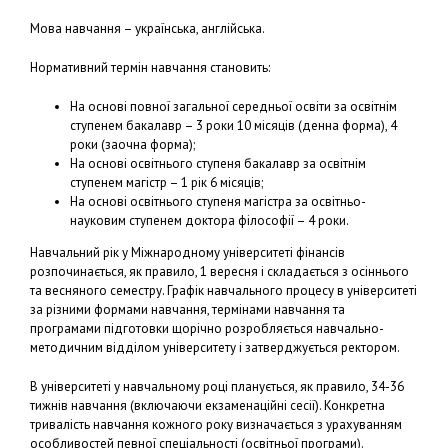
Мова навчання – українська, англійська.
Нормативний термін навчання становить:
На основі повної загальної середньої освіти за освітнім
ступенем бакалавр – 3 роки 10 місяців (денна форма), 4
роки (заочна форма);
На основі освітнього ступеня бакалавр за освітнім
ступенем магістр – 1 рік 6 місяців;
На основі освітнього ступеня магістра за освітньо-
науковим ступенем доктора філософії – 4 роки.
Навчальний рік у Міжнародному університеті фінансів
розпочинається, як правило, 1 вересня і складається з осіннього
та весняного семестру. Графік навчального процесу в університеті
за різними формами навчання, термінами навчання та
програмами підготовки щорічно розробляється навчально-
методичним відділом університету і затверджується ректором.
В університеті у навчальному році планується, як правило, 34-36
тижнів навчання (включаючи екзаменаційні сесії). Конкретна
тривалість навчання кожного року визначається з урахуванням
особливостей певної спеціальності (освітньої програми).