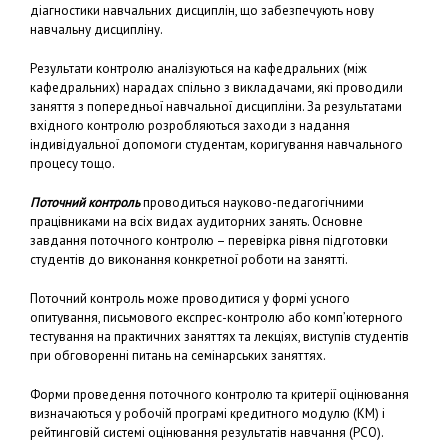
діагностики навчальних дисциплін, що забезпечують нову
навчальну дисципліну.
Результати контролю аналізуються на кафедральних (між
кафедральних) нарадах спільно з викладачами, які проводили
заняття з попередньої навчальної дисципліни. За результатами
вхідного контролю розробляються заходи з надання
індивідуальної допомоги студентам, коригування навчального
процесу тощо.
Поточний контроль
проводиться науково-педагогічними
працівниками на всіх видах аудиторних занять. Основне
завдання поточного контролю – перевірка рівня підготовки
студентів до виконання конкретної роботи на занятті.
Поточний контроль може проводитися у формі усного
опитування, письмового експрес-контролю або комп’ютерного
тестування на практичних заняттях та лекціях, виступів студентів
при обговоренні питань на семінарських заняттях.
Форми проведення поточного контролю та критерії оцінювання
визначаються у робочій програмі кредитного модулю (КМ) і
рейтинговій системі оцінювання результатів навчання (РСО).