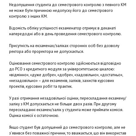
Недопущення студента до семестрового контролю з певного КМ
не може бути причиною недопуску його до семестрового
контролю з інших КМ.
Відомість обліку успішності екзаменатор отримує в деканаті
напередодні або в день проведення семестрового контролю.
Присутність на екзаменах/заліках сторонніх осіб без дозволу
ректора або проректора не допускається.
Оцінювання семестрового контролю здійснюється відповідно
до РСО з кредитного модуля за університетською шкалою:
«відмінно», «дуже добре», «добре», «задовільно», «достатньо»,
«незадовільно» – для екзаменів, заліків, захистів курсових
проектів, курсових робіт та практик.
У разі отримання незадовільної оцінки, перескладання екзамену/
заліку з КМ допускається не більше двох разів. При другому
перескладанні екзамен/залік у студента може приймати комісія.
Оцінка комісії є остаточною.
Якщо студент був допущений до семестрового контролю, але не
з’явився без поважної причини, то вважається, що він використав