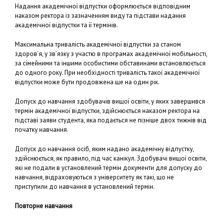
Надання академічної відпустки оформлюється відповідним
наказом ректора із зазначенням виду та підстави надання
академічної відпустки та її термінів.
Максимальна тривалість академічної відпустки за станом
здоров’я, у зв’язку з участю в програмах академічної мобільності,
за сімейними та іншими особистими обставинами встановлюється
до одного року. При необхідності тривалість такої академічної
відпустки може бути продовжена ще на один рік.
Допуск до навчання здобувачів вищої освіти, у яких завершився
термін академічної відпустки, здійснюється наказом ректора на
підставі заяви студента, яка подається не пізніше двох тижнів від
початку навчання.
Допуск до навчання осіб, яким надано академічну відпустку,
здійснюється, як правило, під час канікул. Здобувачі вищої освіти,
які не подали в установлений термін документи для допуску до
навчання, відраховуються з університету як такі, що не
приступили до навчання в установлений термін.
Повторне навчання