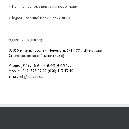
Починай ранок з вивчення нової мови
Курси іноземної мови щовихідних
Адреса університету
03056, м. Київ, проспект Перемоги, 37 НТУУ «КПІ ім. Ігоря
Сікорського», корп.1 (ліве крило)
Phone: (044) 236 95 08, (044) 204 97 27
Mobile: (067) 323 02 99, (050) 413 43 46
Email:
iuf@iuf.edu.ua