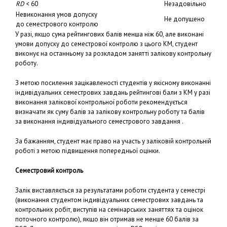
RD
< 60
Незадовільно
Невиконання умов допуску
Не допущено
до семестрового контролю
У разі, якщо сума рейтингових балів менша ніж 60, але виконані
умови допуску до семестрової контролю з цього КМ, студент
виконує на останньому за розкладом занятті залікову контрольну
роботу.
З метою посилення зацікавленості студентів у якісному виконанні
індивідуальних семестрових завдань рейтингові бали з КМ у разі
виконання залікової контрольної роботи рекомендується
визначати як суму балів за залікову контрольну роботу та балів
за виконання індивідуального семестрового завдання .
За бажанням, студент має право на участь у заліковій контрольній
роботі з метою підвищення попередньої оцінки.
Семестровий контроль
Залік виставляється за результатами роботи студента у семестрі
(виконання студентом індивідуальних семестрових завдань та
контрольних робіт, виступів на семінарських заняттях та оцінок
поточного контролю), якщо він отримав не менше 60 балів за