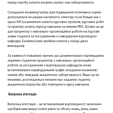
першу спробу скласти екзамен (залік) і має заборгованість.
Складання екзамену/заліку для підвищення позитивної оцінки
допускається не раніше наступного семестру та не більше ніж з
трьох КМ (за винятком захисту курсових проектів, курсових робіт
та практик) за весь період навчання за певним РВО. Дозвіл на це
дає проректор з навчально-організаційної роботи на підставі
заяви студента за погодженням із завідувачем відповідної
кафедри. Екзамен/залік приймає комісія у складі двох
викладачів.
За наявності поважних причин, що документально підтверджені,
окремим студентам проректор з навчально-організаційної
роботи за узгодженням з відповідною кафедрою може
встановлювати індивідуальний графік складання екзаменів/
заліків або ліквідації академічної заборгованості. Якщо це не
можливо, розглядається питання про надання студенту
академічної відпустки або повторного курсу навчання.
Випускна атестація
Випускна атестація – це встановлення відповідності засвоєних
здобувачами вищої освіти рівня та обсягу знань, умінь, інших