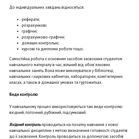
До індивідуальних завдань відносяться:
реферати;
розрахункові;
графічні;
розрахунково-графічні;
домашні контрольні;
курсові та дипломні роботи тощо.
Самостійна робота є основним засобом засвоєння студентом
навчального матеріалу в час, вільний від обов’язкових
навчальних занять. Вона може виконуватися у бібліотеці,
навчальних і наукових кабінетах, лабораторіях, комп’ютерних
класах, а також в домашніх умовах та гуртожитках.
Види контролю
У навчальному процесі використовуються такі види контролю:
вхідний, поточний, рубіжний, підсумковий.
Вхідний контроль
проводиться на початку навчання з нової
навчальної дисципліни з метою визначення готовності студентів
до її засвоєння. Контроль проводиться за допомогою засобів