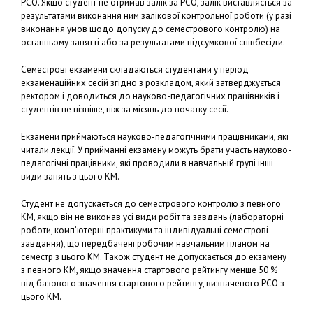
РСО. Якщо студент не отримав залік за РСО, залік виставляється за
результатами виконання ним залікової контрольної роботи (у разі
виконання умов щодо допуску до семестрового контролю) на
останньому занятті або за результатами підсумкової співбесіди.
Семестрові екзамени складаються студентами у період
екзаменаційних сесій згідно з розкладом, який затверджується
ректором і доводиться до науково-педагогічних працівників і
студентів не пізніше, ніж за місяць до початку сесії.
Екзамени приймаються науково-педагогічними працівниками, які
читали лекції. У прийманні екзамену можуть брати участь науково-
педагогічні працівники, які проводили в навчальній групі інші
види занять з цього КМ.
Студент не допускається до семестрового контролю з певного
КМ, якщо він не виконав усі види робіт та завдань (лабораторні
роботи, комп’ютерні практикуми та індивідуальні семестрові
завдання), що передбачені робочим навчальним планом на
семестр з цього КМ. Також студент не допускається до екзамену
з певного КМ, якщо значення стартового рейтингу менше 50 %
від базового значення стартового рейтингу, визначеного РСО з
цього КМ.