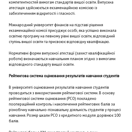
компетентностей вимогам стандартів вищої освіти. Випускна
атестація здійснюється екзаменаційною комісією із
забезпеченням відкритості і гласності.
Міжнародний університет фінансів на підставі рішення
екзаменаційної комісії присуджує особі, яка успішно виконала
освітню програму на певному рівні вищої освіти, відповідний
ступінь вищої освіти та присвоює відповідну кваліфікацію.
Нормативні форми випускної атестації (захист кваліфікаційної
роботи) визначаються навчальним планом згідно з вимогами
відповідного стандарту вищої освіти.
Рейтингова система оцінювання результатів навчання студентів
В університеті оцінювання результатів навчання студентів
проводиться з використанням рейтингової системи. В основу
рейтингової системи оцінювання (РСО) покладено
поопераційний контроль і накопичення рейтингових балів за
різнобічну навчально-пізнавальну діяльність студентів у процесі
навчання. Розмір шкали РСО з кредитного модуля дорівнює 100
балів.