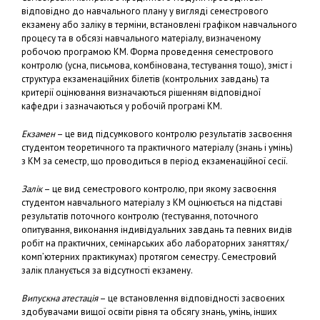
відповідно до навчального плану у вигляді семестрового
екзамену або заліку в терміни, встановлені графіком навчального
процесу та в обсязі навчального матеріалу, визначеному
робочою програмою КМ. Форма проведення семестрового
контролю (усна, письмова, комбінована, тестування тощо), зміст і
структура екзаменаційних білетів (контрольних завдань) та
критерії оцінювання визначаються рішенням відповідної
кафедри і зазначаються у робочій програмі КМ.
Екзамен
– це вид підсумкового контролю результатів засвоєння
студентом теоретичного та практичного матеріалу (знань і умінь)
з КМ за семестр, що проводиться в період екзаменаційної сесії.
Залік
– це вид семестрового контролю, при якому засвоєння
студентом навчального матеріалу з КМ оцінюється на підставі
результатів поточного контролю (тестування, поточного
опитування, виконання індивідуальних завдань та певних видів
робіт на практичних, семінарських або лабораторних заняттях/
комп’ютерних практикумах) протягом семестру. Семестровий
залік планується за відсутності екзамену.
Випускна атестація
– це встановлення відповідності засвоєних
здобувачами вищої освіти рівня та обсягу знань, умінь, інших