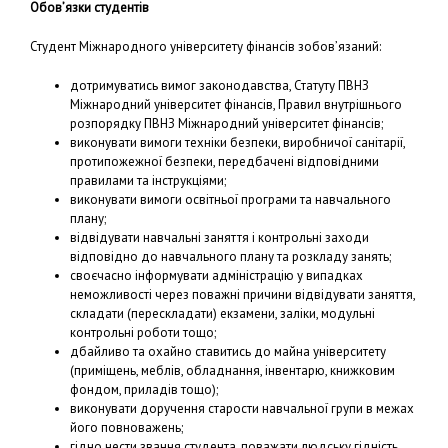
Обов’язки студентів
Студент Міжнародного університету фінансів зобов’язаний:
дотримуватись вимог законодавства, Статуту ПВНЗ
Міжнародний університет фінансів, Правил внутрішнього
розпорядку ПВНЗ Міжнародний університет фінансів;
виконувати вимоги техніки безпеки, виробничої санітарії,
протипожежної безпеки, передбачені відповідними
правилами та інструкціями;
виконувати вимоги освітньої програми та навчального
плану;
відвідувати навчальні заняття і контрольні заходи
відповідно до навчального плану та розкладу занять;
своєчасно інформувати адміністрацію у випадках
неможливості через поважні причини відвідувати заняття,
складати (перескладати) екзамени, заліки, модульні
контрольні роботи тощо;
дбайливо та охайно ставитись до майна університету
(приміщень, меблів, обладнання, інвентарю, книжковим
фондом, приладів тощо);
виконувати доручення старости навчальної групи в межах
його повноважень;
гідно нести звання студента, поважати людську гідність