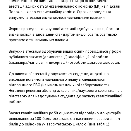
компетентностей вимогам стандартів вищої освіти. Випускна
атестація здійснюється екзаменаційною комісією (ЕК) на підставі
Положення про екзаменаційну комісію. Строки проведення
випускної атестації визначаються навчальними планами.
Форма проведення випускної атестації здобувачів вищої освіти
визначається відповідним стандартом вищої освіти, освітньою
програмою та навчальним планом.
Випускна атестація здобувачів вищої освіти проводиться у формі
публічного захисту (демонстрації) кваліфікаційної роботи
бакалавра/магістра чи дисертаційної роботи доктора філософії.
До випускної атестації допускаються студенти, які успішно
виконали всі вимоги навчального плану зі спеціальності
відповідного РВО (не мають академічної заборгованості).
Негативні рецензія або відгук керівника/наукового керівника не є
підставою для недопущення студента до захисту кваліфікаційної
роботи.
Захист кваліфікаційних робіт оцінюється відповідно до критеріїв
оцінювання за 100-бальною шкалою з наступним переведенням
балів до оцінок за університетською шкалою (див. табл. 1).