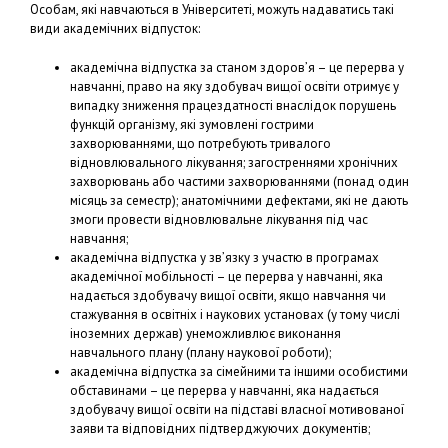
Особам, які навчаються в Університеті, можуть надаватись такі
види академічних відпусток:
академічна відпустка за станом здоров’я – це перерва у
навчанні, право на яку здобувач вищої освіти отримує у
випадку зниження працездатності внаслідок порушень
функцій організму, які зумовлені гострими
захворюваннями, що потребують тривалого
відновлювального лікування; загостреннями хронічних
захворювань або частими захворюваннями (понад один
місяць за семестр); анатомічними дефектами, які не дають
змоги провести відновлювальне лікування під час
навчання;
академічна відпустка у зв’язку з участю в програмах
академічної мобільності – це перерва у навчанні, яка
надається здобувачу вищої освіти, якщо навчання чи
стажування в освітніх і наукових установах (у тому числі
іноземних держав) унеможливлює виконання
навчального плану (плану наукової роботи);
академічна відпустка за сімейними та іншими особистими
обставинами – це перерва у навчанні, яка надається
здобувачу вищої освіти на підставі власної мотивованої
заяви та відповідних підтверджуючих документів;