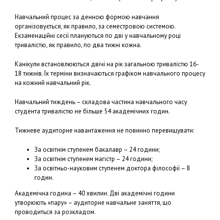
Навчальний процес за денною формою навчання
організовується, як правило, за семестровою системою.
Екзаменаційні сесії плануються по дві у навчальному році
тривалістю, як правило, по два тижні кожна.
Канікули встановлюються двічі на рік загальною тривалістю 16-
18 тижнів. Їх терміни визначаються графіком навчального процесу
на кожний навчальний рік.
Навчальний тиждень – складова частина навчального часу
студента тривалістю не більше 54 академічних годин.
Тижневе аудиторне навантаження не повинно перевищувати:
За освітнім ступенем бакалавр – 24 години;
За освітнім ступенем магістр – 24 години;
За освітньо-науковим ступенем доктора філософії – 8
годин.
Академічна година – 40 хвилин. Дві академічні години
утворюють «пару» – аудиторне навчальне заняття, що
проводиться за розкладом.