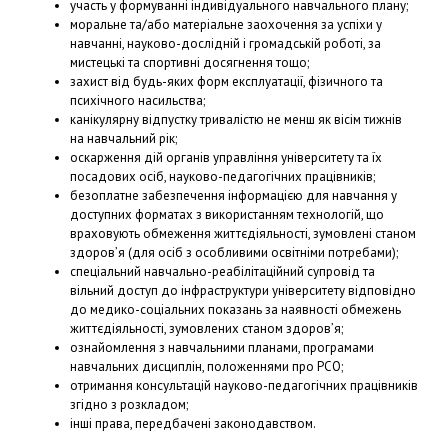
участь у формуванні індивідуального навчального плану;
моральне та/або матеріальне заохочення за успіхи у
навчанні, науково-дослідній і громадській роботі, за
мистецькі та спортивні досягнення тощо;
захист від будь-яких форм експлуатації, фізичного та
психічного насильства;
канікулярну відпустку тривалістю не менш як вісім тижнів
на навчальний рік;
оскарження дій органів управління університету та їх
посадових осіб, науково-педагогічних працівників;
безоплатне забезпечення інформацією для навчання у
доступних форматах з використанням технологій, що
враховують обмеження життєдіяльності, зумовлені станом
здоров’я (для осіб з особливими освітніми потребами);
спеціальний навчально-реабілітаційний супровід та
вільний доступ до інфраструктури університету відповідно
до медико-соціальних показань за наявності обмежень
життєдіяльності, зумовлених станом здоров’я;
ознайомлення з навчальними планами, програмами
навчальних дисциплін, положеннями про РСО;
отримання консультацій науково-педагогічних працівників
згідно з розкладом;
інші права, передбачені законодавством.