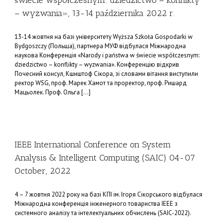
świecie współczesnym: dziedzictwo – konflikty
– wyzwania», 13-14 października 2022 r.
13-14 жовтня на базі університету Wyższa Szkoła Gospodarki w
Bydgoszczy (Польща), партнера МУФ відбулася Міжнародна
наукова Конференція «Narody i państwa w świecie współczesnym:
dziedzictwo – konflikty – wyzwania». Конференцію відкрив
Почесний консул, Кшиштоф Сікора, зі словами вітання виступили
ректор WSG, проф. Марек Хамот та проректор, проф. Ришард
Мацьолек. Проф. Ольга [...]
IEEE International Conference on System
Analysis & Intelligent Computing (SAIC) 04-07
October, 2022
4 – 7 жовтня 2022 року на базі КПІ ім. Ігоря Сікорського відбулася
Міжнародна конференція інженерного товариства IEEE з
системного аналізу та інтелектуальних обчислень (SAIC-2022).