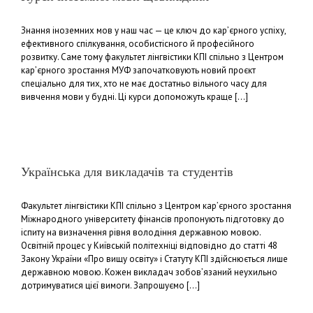
Знання іноземних мов у наш час — це ключ до кар’єрного успіху,
ефективного спілкування, особистісного й професійного
розвитку. Саме тому факультет лінгвістики КПІ спільно з Центром
кар’єрного зростання МУФ започатковують новий проєкт
спеціально для тих, хто не має достатньо вільного часу для
вивчення мови у будні. Ці курси допоможуть краще [...]
Українська для викладачів та студентів
Факультет лінгвістики КПІ спільно з Центром кар’єрного зростання
Міжнародного університету фінансів пропонують підготовку до
іспиту на визначення рівня володіння державною мовою.
Освітній процес у Київській політехніці відповідно до статті 48
Закону України «Про вищу освіту» і Статуту КПІ здійснюється лише
державною мовою. Кожен викладач зобов’язаний неухильно
дотримуватися цієї вимоги. Запрошуємо [...]