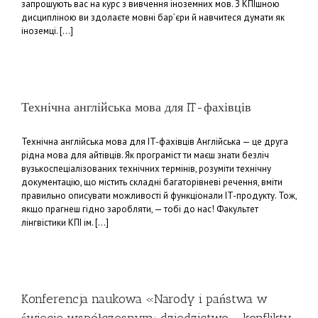
запрошують вас на курс з вивчення іноземних мов. З КПІшною
дисципліною ви здолаєте мовні бар’єри й навчитеся думати як
іноземці. [...]
Технічна англійська мова для IT-фахівців
Технічна англійська мова для IT-фахівців Англійська — це друга
рідна мова для айтівців. Як програміст ти маєш знати безліч
вузькоспеціалізованих технічних термінів, розуміти технічну
документацію, що містить складні багаторівневі речення, вміти
правильно описувати можливості й функціонали ІT-продукту. Тож,
якщо прагнеш гідно заробляти, — тобі до нас! Факультет
лінгвістики КПІ ім. [...]
Konferencja naukowa «Narody i państwa w