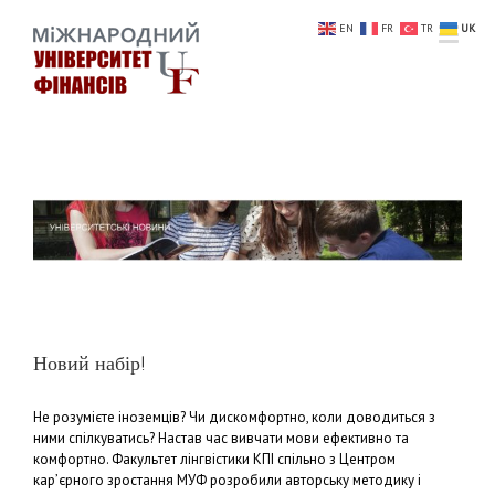
EN
FR
TR
UK
Новий набір!
Не розумієте іноземців? Чи дискомфортно, коли доводиться з
ними спілкуватись? Настав час вивчати мови ефективно та
комфортно. Факультет лінгвістики КПІ спільно з Центром
кар’єрного зростання МУФ розробили авторську методику і