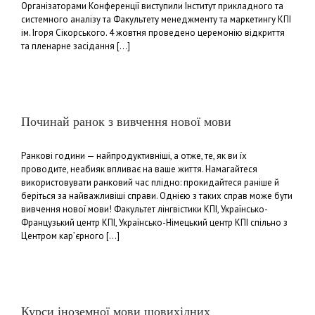
Організаторами Конференції виступили Інститут прикладного та
системного аналізу та Факультету менеджменту та маркетингу КПІ
ім. Ігоря Сікорського. 4 жовтня проведено церемонію відкриття
та пленарне засідання [...]
Починай ранок з вивчення нової мови
Ранкові години — найпродуктивніші, а отже, те, як ви їх
проводите, неабияк впливає на ваше життя. Намагайтеся
використовувати ранковий час плідно: прокидайтеся раніше й
беріться за найважливіші справи. Однією з таких справ може бути
вивчення нової мови! Факультет лінгвістики КПІ, Українсько-
Французький центр КПІ, Українсько-Німецький центр КПІ спільно з
Центром кар’єрного [...]
Курси іноземної мови щовихідних