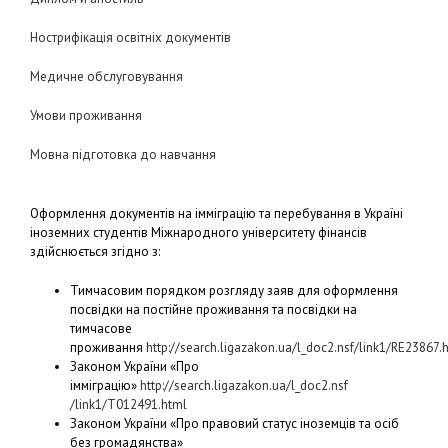
Нострифікація освітніх документів
Медичне обслуговування
Умови проживання
Мовна підготовка до навчання
Оформлення документів на імміграцію та перебування в Україні
іноземних студентів Міжнародного університету фінансів
здійснюється згідно з:
Тимчасовим порядком розгляду заяв для оформлення
посвідки на постійне проживання та посвідки на
тимчасове
проживання
http://search.ligazakon.ua/l_doc2.nsf/link1/RE23867.
Законом України «Про
імміграцію»
http://search.ligazakon.ua/l_doc2.nsf
/link1/T012491.html
Законом України «Про правовий статус іноземців та осіб
без громадянства»