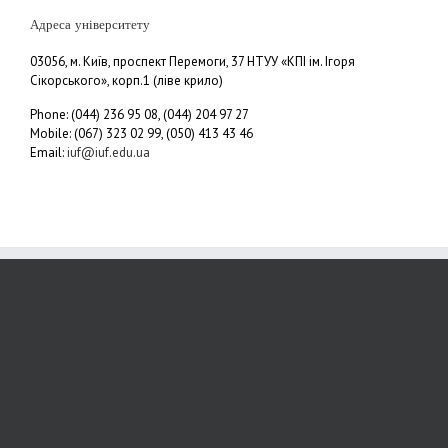
Адреса університету
03056, м. Київ, проспект Перемоги, 37 НТУУ «КПІ ім. Ігоря
Сікорського», корп.1 (ліве крило)
Phone: (044) 236 95 08, (044) 204 97 27
Mobile: (067) 323 02 99, (050) 413 43 46
Email:
iuf@iuf.edu.ua