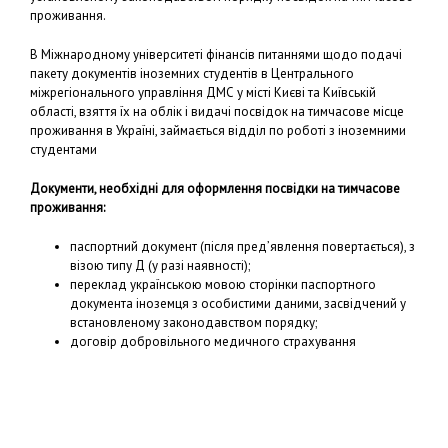
проживання.
В Міжнародному університеті фінансів питаннями щодо подачі
пакету документів іноземних студентів в Центрального
міжрегіонального управління ДМС у місті Києві та Київській
області, взяття їх на облік і видачі посвідок на тимчасове місце
проживання в Україні, займається відділ по роботі з іноземними
студентами
Документи, необхідні для оформлення посвідки на тимчасове
проживання:
паспортний документ (після пред’явлення повертається), з
візою типу Д (у разі наявності);
переклад українською мовою сторінки паспортного
документа іноземця з особистими даними, засвідчений у
встановленому законодавством порядку;
договір добровільного медичного страхування