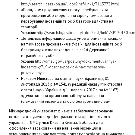
http://search.ligazakon.ua/l_doc2.nsf/link1/T113773.html
«Порядком продовження строку перебування та
продовження або скорочення строку тимчасового
перебування іноземців та осіб без громадянства на
території
України»
http://search.ligazakon.ua/l_doc2.nsf/link1/KP120150.htm
Детальною інформацією щодо умов отримання посвідки
на тимчасове проживання в Україні для іноземців та осіб
без громадянства викладена на сайті Державної
міграційної служби
України
http://dmsu.gov.ua/posluhy/dokumentuvannya-
inozemtsiv/719-vidacha-posvidki-na-timchasove-
prozhivannya
Наказом Міністерства освіти і науки України від 01
листопада 2013 р. № 1541 (у редакції наказу Міністерства
освіти і науки України від 11 вересня 2017 р. за № 1167)
«Деякі питання організації набору та навчання
(стажування) іноземців та осіб без громадянства».
Міжнародноий університет фінансів забезпечує своєчасне
подання документів до Центрального міжрегіонального
управління ДМС у місті Києві та Київській області для
оформлення зарахованим на навчання іноземцям в
установленому законодавством порядку посвідок на тимчасове