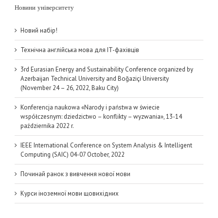
Новини університету
Новий набір!
Технічна англійська мова для IT-фахівців
3rd Eurasian Energy and Sustainability Conference organized by
Azerbaijan Technical University and Boğaziçi University
(November 24 – 26, 2022, Baku City)
Konferencja naukowa «Narody i państwa w świecie
współczesnym: dziedzictwo – konflikty – wyzwania», 13-14
października 2022 r.
IEEE International Conference on System Analysis & Intelligent
Computing (SAIC) 04-07 October, 2022
Починай ранок з вивчення нової мови
Курси іноземної мови щовихідних