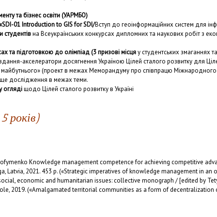
енту та бізнес освіти (УАРМБО)
«
SDI
-01
Introduction
to
GIS
for
SDI
/
Вступ до геоінформаційних систем для ін
 студентів
на Всеукраїнських конкурсах дипломних та наукових робіт з еко
ах та підготовкою до олімпіад (3 призові місця
у студентських змаганнях т
авдання-акселератори досягнення Україною Цілей сталого розвитку для Ціле
ди майбутнього» (проект в межах Меморандуму про співпрацю Міжнародного у
ще дослідження в межах теми.
у огляді
щодо Цілей сталого розвитку в Україні
 5 років)
na Trofymenko Knowledge management competence for achieving competitive adv
, Latvia, 2021. 453 p. («Strategic imperatives of knowledge management in an or
 social, economic and humanitarian issues: collective monograph / [edited by T
, 2019. («Amalgamated territorial communities as a form of decentralization o