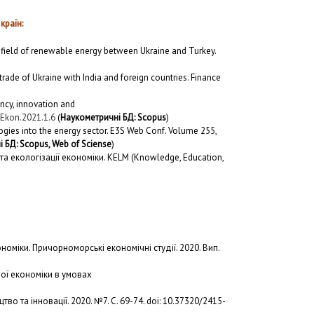
країн:
e field of renewable energy between Ukraine and Turkey.
trade of Ukraine with India and foreign countries. Finance
ncy, innovation and
/Ekon.2021.1.6
(
Наукометричні БД: Scopus
)
gies into the energy sector. E3S Web Conf. Volume 255,
 БД: Scopus, Web of Sciense
)
а екологізації економіки. KELM (Knowledge, Education,
оміки. Причорноморські економічні студії. 2020. Вип.
ної економіки в умовах
 та інновації. 2020. №7. С. 69-74. doi: 10.37320/2415-