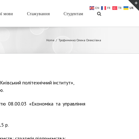
EN
FR
TR
UK
ої мови
Стажування
Студентам
Home
/
Трофименко Олена Олексіївна
Київський політехнічний інститут»,
ю.
тю 08.00.03 «Економіка та управління
5 р.
ємств; стратегія підприємства;