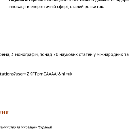
інновації в енергетичній сфері; сталий розвиток.
крема, 3 монографій, понад 70 наукових статей у міжнародних 
/citations?user=ZKFFpmEAAAAJ&hl=uk
ння
ємництво та інновації» (Україна)