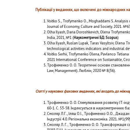
Публікації у виданнях, що включені до міжнародних 
Voitko S., Trofymenko O., Moghaddami S. Analysis o
Journal of Economy, Culture and Society. 2021. №63
Olha Ilyash, Daria Doroshkevich, Olena Trofymenko Mu
India, 2021, №1 (
Наукометричні БД: Scopus
)
Olha Ilyash, Ruslan Lupak, Taras Vasyltsiv, Olena 
technological activities indicators and industrial 
Voitko Serhii, Trofymenko Olena, Pavlenco Tetiana
2021 International Conference on Sustainable, Ci
Трофименко О. О. Теоретичні основи становлення
Law, Management). Люблін, 2020 № 8(36).
Статті у наукових фахових виданнях, які входять до між
Трофименко О. О. Стимулювання розвитку IT-інду
60-1. С. 53-58. Індексується в наукометричних ба
Смоляр Л.Г., Іляш О.І., Трофименко О.О., Джада
Індустрії 4.0. Регіональна економіка. 2021. №1(99).
Смоляр Л. Г., Трофименко О. О. Трансформація сф