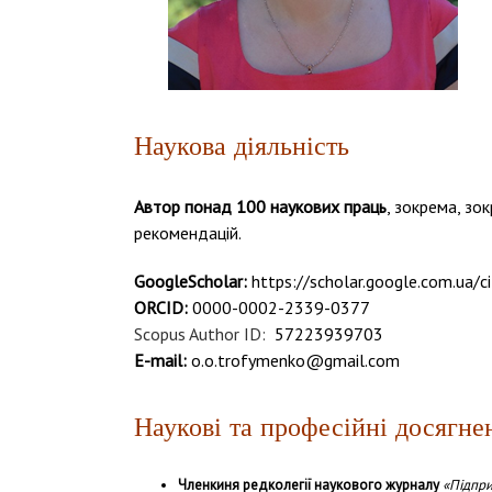
Наукова діяльність
Автор понад 100 наукових праць
, зокрема, зо
рекомендацій.
GoogleScholar:
https://scholar.google.com.ua
ORCID:
0000-0002-2339-0377
Scopus Author ID:
57223939703
E-mail:
o.o.trofymenko@gmail.com
Наукові та професійні досягне
Членкиня редколегії
наукового журналу
«Підпри