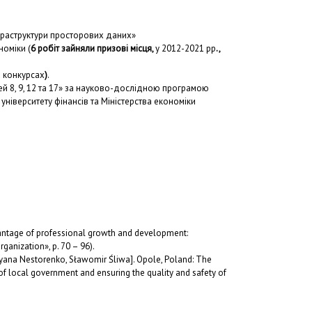
фраструктури просторових даних»
номіки (
6 робіт зайняли призові місця,
у 2012-2021 рр
.,
а конкурсах
)
.
й 8, 9, 12 та 17» за науково-дослідною програмою
ніверситету фінансів та Міністерства економіки
antage of professional growth and development:
ganization», p. 70 – 96).
etyana Nestorenko, Sławomir Śliwa]. Opole, Poland: The
f local government and ensuring the quality and safety of