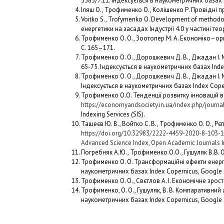
3583/7.11. Індексується в наукометричних базах 
Іляш О., Трофименко О., Колішенко Р. Провідні п
Voitko S., Trofymenko O. Development of methodol
енергетики на засадах Індустрії 4.0 у частині те
Трофименко О. О., Зоотопер М. А. Економіко–орг
С. 165–171.
Трофименко О. О., Дорошкевич Д. В., Джадан І. М. 
65-75. Індексується в наукометричних базах Index
Трофименко О. О., Дорошкевич Д. В., Джадан І. М
Індексується в наукометричних базах Index Cope
Трофименко О.О. Тенденції розвитку інновацій в е
https://economyandsociety.in.ua/index.php/journa
Indexing Services (SIS).
Тащеєв Ю. В., Войтко С. В., Трофименко О. О., Рє
https://doi.org/10.32983/2222-4459-2020-8-103-
Advanced Science Index
,
Open Academic Journals 
Погребняк А.Ю., Трофименко О.О., Гушуляк В.В. Ос
Трофименко О. О. Трансформаційні ефекти енергет
наукометричних базах Index Copernicus, Google Sc
Трофименко О. О., Свєтлов А. І. Економічне зрост
Трофименко, О. О., Гушуляк, В. В. Компаративний а
наукометричних базах Index Copernicus, Google 