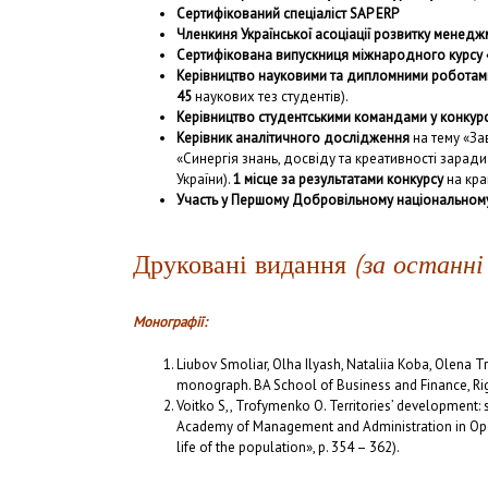
Сертифікований спеціаліст
SAP ERP
Членкиня Української асоціації розвитку менеджм
Сертифікована випускниця міжнародного курсу 
Керівництво науковими та дипломними роботами
45
наукових тез студентів).
Керівництво студентськими командами у конкурс
Керівник аналітичного дослідження
на тему «З
«Синергія знань, досвіду та креативності зара
України).
1 місце
за результатами конкурсу
на кра
Участь у Першому Добровільному національном
Друковані видання
(за останні
Монографії:
Liubov Smoliar, Olha Ilyash, Nataliia Koba, Ole
monograph. BA School of Business and Finance, Riga
Voitko S,, Trofymenko O. Territories’ development:
Academy of Management and Administration in Opole
life of the population», p. 354 – 362).