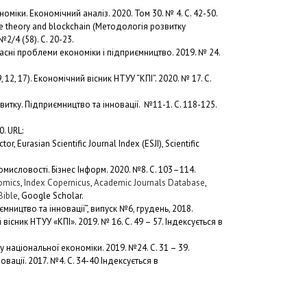
іки. Економічний аналіз. 2020. Том 30. № 4. С. 42-50.
ame theory and blockchain (Методологія розвитку
2/4 (58). С. 20-23.
асні проблеми економіки і підприємництво. 2019. № 24.
2, 17). Економічний вісник НТУУ “КПІ”. 2020. № 17. С.
итку. Підприємництво та інновації. №11-1. С. 118-125.
. URL:
r, Eurasian Scientific Journal Index (ESJI), Scientific
омисловості. Бізнес Інформ. 2020. №8. C. 103–114.
omics
,
Index Copernicus
,
Academic Journals Database
,
Bible
, Google Scholar.
мництво та інновації”, випуск №6, грудень, 2018.
сник НТУУ «КПІ». 2019. № 16. С. 49 – 57. Індексується в
 національної економіки. 2019. №24. С. 31 – 39.
вації. 2017. №4. С. 34-40 Індексується в