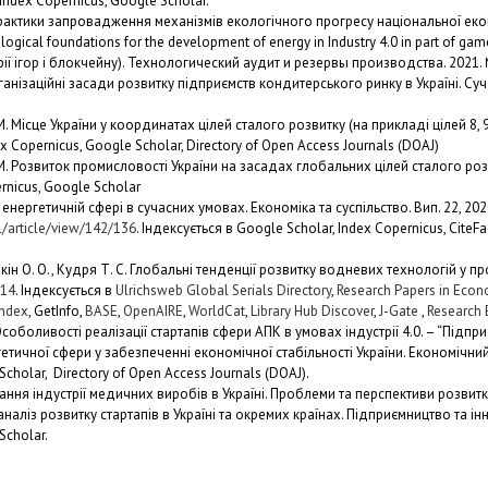
Index Copernicus, Google Scholar.
рактики запровадження механізмів екологічного прогресу національної економ
ogical foundations for the development of energy in Industry 4.0 in part of g
орії ігор і блокчейну). Технологический аудит и резервы производства. 2021. №
анізаційні засади розвитку підприємств кондитерського ринку в Україні. Суч
Місце України у координатах цілей сталого розвитку (на прикладі цілей 8, 9, 1
 Copernicus, Google Scholar, Directory of Open Access Journals (DOAJ)
. Розвиток промисловості України на засадах глобальних цілей сталого розв
rnicus, Google Scholar
нергетичній сфері в сучасних умовах. Економіка та суспільство. Вип. 22, 2020
l/article/view/142/136
. Індексується в Google Scholar, Index Copernicus, CiteFacto
пкін О. О., Кудря Т. С. Глобальні тенденції розвитку водневих технологій у пр
114
. Індексується в
Ulrichsweb Global Serials Directory
,
Research Papers in Econ
Index
, GetInfo,
BASE
,
OpenAIRE
,
WorldCat
,
Library Hub Discover
,
J-Gate
,
Research 
оболивості реалізації стартапів сфери АПК в умовах індустрії 4.0. – “Підприє
ичної сфери у забезпеченні економічної стабільності України. Економічний ві
holar, Directory of Open Access Journals (DOAJ).
ання індустрії медичних виробів в Україні. Проблеми та перспективи розвитку
наліз розвитку стартапів в Україні та окремих країнах. Підприємництво та інно
Scholar.