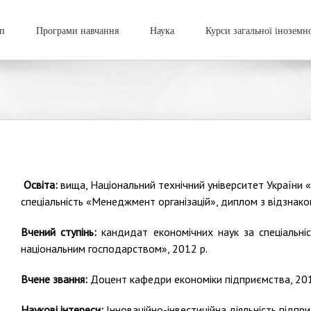
п
Програми навчання
Наука
Курси загальної іноземн
Освіта:
вища, Національний технічний університет України «
спеціальність «Менеджмент організацій», диплом з відзнако
Вчений ступінь:
кандидат економічних наук за спеціальніс
національним господарством», 2012 р.
Вчене звання:
Доцент кафедри економіки підприємства, 201
Наукові інтереси:
Інноваційно-інвестиційна діяльність підпри