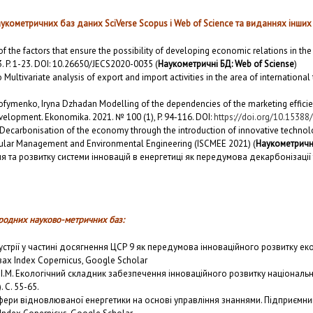
наукометричних баз даних
SciVerse
Scopus
і
Web
of
Science
та виданнях інших 
f the factors that ensure the possibility of developing economic relations in th
. P. 1-23. DOI: 10.26650/JECS2020-0035 (
Наукометричні БД: Web of Sciense
)
ltivariate analysis of export and import activities in the area of international 
Trofymenko, Iryna Dzhadan Мodelling of the dependencies of the marketing efficie
development. Ekonomika. 2021. № 100 (1), P. 94-116. DOI:
https://doi.org/10.15388
 Decarbonisation of the economy through the introduction of innovative technolo
rcular Management and Environmental Engineering (ISCMEE 2021) (
Наукометричні
 та розвитку системи інновацій в енергетиці як передумова декарбонізації т
народних науково-метричних баз:
стрії у частині досягнення ЦСР 9 як передумова інноваційного розвитку екон
зах Index Copernicus, Google Scholar
н І.М. Екологічний складник забезпечення інноваційного розвитку національ
 С. 55-65.
ери відновлюваної енергетики на основі управління знаннями. Підприємництво