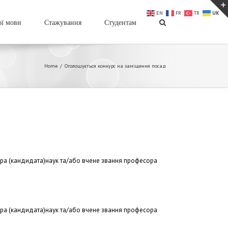
EN
FR
TR
UK
ої мови
Стажування
Студентам
Home
/
Оголошується конкурс на заміщення посад
ктора (кандидата)наук та/або вчене звання професора
ктора (кандидата)наук та/або вчене звання професора