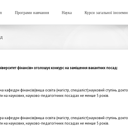
п
Програми навчання
Наука
Курси загальної іноземн
ад
верситет фінансів» оголошує конкурс на заміщення вакантних посад:
ча кафедри фінансів(вища освіта (магістр, спеціаліст);науковий ступінь до
и на наукових, науково-педагогічних посадах не менше 5 років.
ра кафедри фінансів(вища освіта (магістр, спеціаліст);науковий ступінь до
и на наукових, науково-педагогічних посадах не менше 5 років.