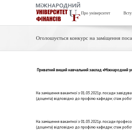
Про університет
Всту
Оголошується конкурс на заміщення пос
Приватний вищий навчальний заклад «Міжнародний уні
На заміщення вакантної з 01.03.2021р. посади завідува
(доцента) відповідно до профілю кафедри; стаж робот
На заміщення вакантної з 01.03.2021р. посади професо
(доцента) відповідно до профілю кафедри; стаж робот