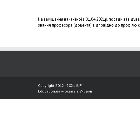
На заміщення вакантної з 01.04.2021р. посади завідува
звання професора (доцента) відповідно до профілю ка
Copyright 2012 - 2021 IUF
Education.ua —
освіта в Україні