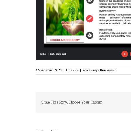
до
16 Жовтня, 2021
|
Новини
|
Коментарі Вимкнено
Міжнаро
конфере
«Environ
Sustainab
in
Natural
Share This Story, Choose Your Platform!
Resource
Manage
(ISCES
2021)»,
15-