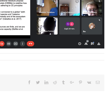
дна
нція
mental
ility
Facebook
Twitter
Linkedin
Reddit
Tumblr
Google+
Pinterest
Vk
Ema
s
ment