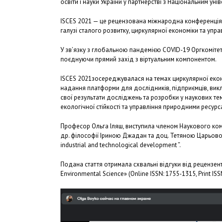
освіти і науки України у партнерстві з Національним 
ISCES 2021 — це рецензована міжнародна конференція,
галузі сталого розвитку, циркулярної економіки та уп
У зв’язку з глобальною пандемією COVID-19 Оргкомітет
поєднуючи прямий захід з віртуальним компонентом.
ISCES 2021зосереджувалася на темах циркулярної економ
надання платформи для дослідників, підприємців, вик
свої результати досліджень та розробки у наукових тем
екологічної стійкості та управління природними ресурс
Професор Ольга Іляш, виступила членом Наукового комі
др. філософії Іриною Джадан та доц. Тетяною Царьовою
industrial and technological development ”.
Подана стаття отримала схвальні відгуки від рецензенті
Environmental Science» (Online ISSN: 1755-1315, Print IS