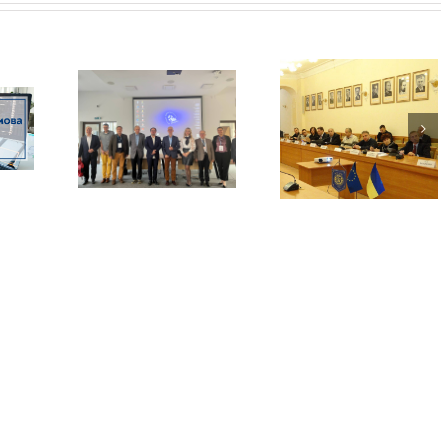
IEEE International
ja naukowa
Conference on System
Починай ранок 
i państwa
Analysis & Intelligent
вивчення нової м
iecie
Computing (SAIC)
zesnym:
04-07 October, 2022
ictwo –
ikty –
a», 13-14
ika 2022 r.