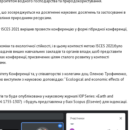
університетом водного господарства та природокористування.
 що зосереджується на досягненні наукових досягнень та застосуванні в
равління природними ресурсами.
 ISCES 2021 вирішив провести конференцію у формі гібридної конференції,
іки та екологічної стійкості, і в цьому контексті метою ISCES 2021було
ладачів вищих навчальних закладів та органів влади, щоб представити
ах конференції, присвячених цілям сталого розвитку у контексті
ами.
тету Конференції та, у співавторстві з колегами доц. Оленою Трофименко,
 виступили з науковою доповіддю: “ Ecological and economic effects of
в та буде опублікована у науковому журналі IOP Series: «Earth and
SN: 1755-1307) і будуть представлена у базі Scopus (Elsevier) для індексації.