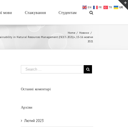
EN
FR
TR
UK
ої мови
Стажування
Студентам
Home
/
Новини
/
ability in Natural Resources Management (ISCES 2021)», 15-16 жовтня
2021
Останні коментарі
Архіви
Лютий 2023