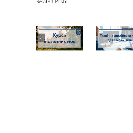
Related Posts
16
жовтня
2021
Konferenc
Новий набір!
Технічна англійська
«Narody 
мова для IT-фахівців
w św
współc
dziedz
konfl
wyzwani
październ