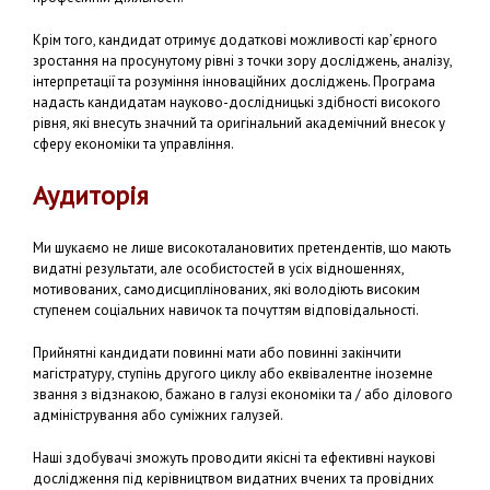
Крім того, кандидат отримує додаткові можливості кар’єрного
зростання на просунутому рівні з точки зору досліджень, аналізу,
інтерпретації та розуміння інноваційних досліджень. Програма
надасть кандидатам науково-дослідницькі здібності високого
рівня, які внесуть значний та оригінальний академічний внесок у
сферу економіки та управління.
Аудиторія
Ми шукаємо не лише високоталановитих претендентів, що мають
видатні результати, але особистостей в усіх відношеннях,
мотивованих, самодисциплінованих, які володіють високим
ступенем соціальних навичок та почуттям відповідальності.
Прийнятні кандидати повинні мати або повинні закінчити
магістратуру, ступінь другого циклу або еквівалентне іноземне
звання з відзнакою, бажано в галузі економіки та / або ділового
адміністрування або суміжних галузей.
Наші здобувачі зможуть проводити якісні та ефективні наукові
дослідження під керівництвом видатних вчених та провідних