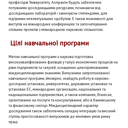
професорів Університету. Аспіранти будуть забезпечені
потужними дослідницькими ресурсами, починаючи від
дослідницьких лабораторій і закінчуючи стипендіями, для
підтримки інтелектуальних здобутків. Є також можливості для
виступів на міжнародних конференціях та започаткування
спільних проектів з міжнародною науковою спільнотою.
Цілі навчальної програми
Метою навчальної програми є наукова підготовка
висококваліфікованих фахівців у галузі економічних процесів на
рівні підприємств та галузей, оснащених цілеспрямованими
міждисциплінарними знаннями. Випускники запропонованої
навчальної програми, ймовірно, знайдуть роботу в науково-
дослідних установах, університетах, державних установах та
установах ЄС, міжнародних організаціях, національних та
наднаціональних підприємствах, а також компаніях, бізнесах,
орієнтованих на послуги та консультування, або в банківському
та фінансовому секторі. Міждисциплінарний характер
дослідження також забезпечить складну інтеграцію та високий
ступінь пристосованості випускників до мінливих умов ринку
праці.