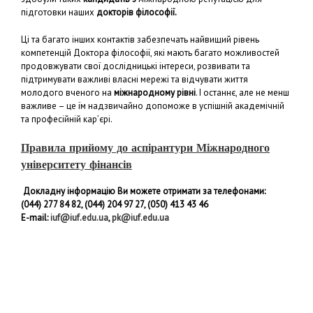
підготовки наших
докторів філософії.
Ці та багато інших контактів забезпечать найвищий рівень
компетенцій Доктора філософії, які мають багато можливостей
продовжувати свої дослідницькі інтереси, розвивати та
підтримувати важливі власні мережі та відчувати життя
молодого вченого на
міжнародному рівні
. І останнє, але не менш
важливе – це їм надзвичайно допоможе в успішній академічній
та професійній кар’єрі.
Правила прийому до аспірантури Міжнародного
університету фінансів
Докладну інформацію Ви можете отримати за телефонами:
(044) 277 84 82, (044) 204 97 27, (050) 413 43 46
E-mail:
iuf@iuf.edu.ua
,
pk@iuf.edu.ua