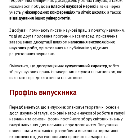
теоретичних емпіричних досліджень у різних галузях, а також
можливості побудови
власної наукової мережі
в’язків через
участь у
міжнародних конференціях
та
літніх школах
, а також
відвідування інших університетів
.
Здобувачі починають писати наукові праці з початку навчання,
тоді як друга половина програми, насамперед, присвячена
завершенню дисертації шляхом
написання високоякісних
наукових робіт,
орієнтованих на публікацію у відомих
рецензованих журналах.
Очікується, що
дисертація
має
кумулятивний характер
, тобто
збірку наукових праць із вичерпним вступом та висновком, що
висвітлює цілі дослідження та висновки.
Профіль випускника
Передбачається, що випускник опановує теоретичні основи
досліджуваної галузі, основні методи наукової роботи в галузі
навчання та основні форми постійного збору світових знань у
галузі навчання для навчання впродовж життя. Випускники
повинні мати можливість розробляти описові та нормативні
економічні моделі економічних процесів на макро- та