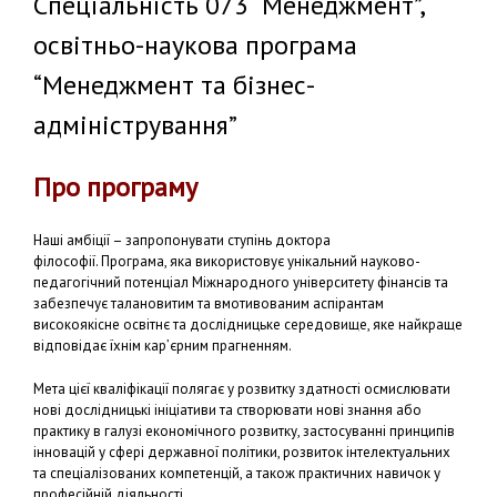
Спеціальність 073 “Менеджмент”,
освітньо-наукова програма
“Менеджмент та бізнес-
адміністрування”
Про програму
Наші амбіції – запропонувати ступінь доктора
філософії. Програма, яка використовує унікальний науково-
педагогічний потенціал Міжнародного університету фінансів та
забезпечує талановитим та вмотивованим аспірантам
високоякісне освітнє та дослідницьке середовище, яке найкраще
відповідає їхнім кар’єрним прагненням.
Мета цієї кваліфікації полягає у розвитку здатності осмислювати
нові дослідницькі ініціативи та створювати нові знання або
практику в галузі економічного розвитку, застосуванні принципів
інновацій у сфері державної політики, розвиток інтелектуальних
та спеціалізованих компетенцій, а також практичних навичок у
професійній діяльності.