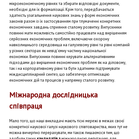
мікроекономічному рівнях та збирати відповідні документи,
необхідні для їх формалізації. Крім того, передбачається
здатність узагальнення наукових знань у формі економічних
законів разом із їх застосуванням при тлумаченні конкретних
економічних завдань сприяння сталому розвитку. Випускники
повинні мати можливість самостійно працювати над вирішенням
серйозних економічних проблем, включаючи охорону
навколишнього середовища на галузевому рівні та рівні компаній
у різних секторах як невід’ємну частину національної
економіки. Випускники повинні керувати альтернативними
підходами до вирішення економічних проблем як на діловому,
так і на корпоративному рівні та бути здатними підтримувати
міждисциплінарний синтез, що забезпечує оптимізацію
економічних дій та процесів у напрямку сталого розвитку.
Міжнародна дослідницька
співпраця
Мало того, що наші викладачі мають тісні мережі в межах своєї
конкретної наукової галузі наукового співтовариства, яких тут не
можна вичерпно перерахувати, ми також пишаємося тим, що
здобули таких
кандидатів з
міжнародною репутацією для