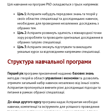
Цілі навчання на програмі PhD складаються з трьох напрямків:
Ціль 1:
Аспіранти набудуть передових знань та теорій у
своїх областях спеціалізації та дослідницьких навичок,
необхідних для проведення незалежних досліджень з
обраних тем.
Ціль 2:
Аспіранти розвинуть здатність з міжнародної точки
зору розробляти та проводити оригінальні дослідження в
обраних галузях спеціалізації.
Ціль 3:
Аспіранти зможуть підготувати та викладати
унікальні курси за відповідними напрямами спеціалізації.
Структура навчальної програми
Перший рік
програми присвячений наданню
базових знань
методів і теорій в області
управління і економіки
та дозволять
отримати загальний набір навичок незалежно від їхньої освіти.
Аспірантам пропонується вивчити різні дослідницькі підходи та
питання в рамках обраної спеціалізації.
До кінця другого курсу
програма надає Аспірантам необхідні
навички, компетенції та інструменти для успішного проведення