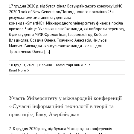
17 грудня 2020 р. відбувся фінал Всеукраїнського конкурсу LoNG
2020 "Look of New Generation/Погляд нового покоління". За
результатами змагання студентська
команда «SmartNG» Міжнародного університету фінансів посіла
призове 3 місце. Учасники нашої команди, які вибороли перемогу,
були студенти МУФ: Фролов Іван, Гаврилюк Ігор, Кобзар
Владислав, Осадча Олена, Ткаченко Анастасія, Чмільов
Максим. Викладач - консультант команди - к.е.н., доц.
Трофименко Олена [...]
до
18 Грудня, 2020
|
Новини
|
Коментарі Вимкнено
Команда
Read More
МУФ
посіла
призове
3
місце
Участь Університету у міжнародній конференції
у
«Сучасні інформаційні технології в теорії та
Всеукраїнському
конкурсі
практиці», Баку, Азербайджан.
LoNG
2020
7 -8 грудня 2020 року, відбулася Міжнародна конференція
“Look