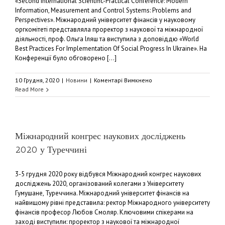
«Second International Scientific-Practical Conference: Modern
of
Information, Measurement and Control Systems: Problems and
New
Generation/
Perspectives». Міжнародний університет фінансів у науковому
Погляд
оргкомітеті представляла проректор з наукової та міжнародної
нового
діяльності, проф. Ольга Іляш та виступила з доповіддю «World
покоління”!
Best Practices For Implementation Of Social Progress In Ukraine». На
Конференції було обговорено [...]
до
10 Грудня, 2020
|
Новини
|
Коментарі Вимкнено
Участь
Read More
Університету
у
міжнародній
конференції
«Сучасні
Міжнародний конгрес наукових досліджень
інформаційні
2020 у Туреччині
технології
в
теорії
3-5 грудня 2020 року відбувся Міжнародний конгрес наукових
та
досліджень 2020, організований колегами з Університету
практиці»,
Гумушане, Туреччина. Міжнародний університет фінансів на
Баку,
найвищому рівні представила: ректор Міжнародного університету
Азербайджан.
фінансів професор Любов Смоляр. Ключовими спікерами на
заході виступили: проректор з наукової та міжнародної