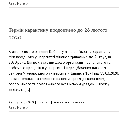
Привітання
Read More
з
новорічними
святами
Термін карантину продовжено до 28 лютого
2020
Відповідно до рішення Кабінету міністрів України карантин у
Міжнародному університеті фінансів триватиме до 31 грудня
2020 року. Дія всіх заходів щодо організації навчального та
робочого процесів в університеті, передбачених наказом
ректора Міжнародного університету фінансів 10-Н від 11.03.2020,
продовжується та є чинною на весь період дії карантину,
оголошеного та подовженого українським урядом. Також у
зв'язку із [...]
до
29 Грудня, 2020
|
Новини
|
Коментарі Вимкнено
Термін
Read More
карантину
продовжено
до
28