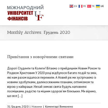
EN
FR
TR
UK
Monthly Archives:
Грудень 2020
Привітання з новорічними святами
Дорогі Студенти та Колеги! Вітаємо з прийдешнім Новим Роком та
Різдвом Христовим У 2020 році відбулося багато подій та змін,
які нам разом вдалося пережили. А Новий рік ми зустрічаємо із
новими здобутками, далекосяжними планами, оптимізмом та
вірою у найкраще. Нехай зимові свята будуть наповнені
посмішками, радістю та міцним здоров’ям близьких. Ми віримо,
що все [...]
до
31 Грудня, 2020
|
Новини
|
Коментарі Вимкнено