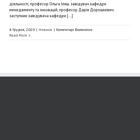
діяльності, професор Ольга Іляш. завідувач кафедри
менеджменту та інновацій, професор Дарія Дорошкевич.
заступник завідувача кафедри [...]
до
6 Грудня, 2020
|
Новини
|
Коментарі Вимкнено
Міжнародний
Read More
конгрес
наукових
досліджень
2020
у
Туреччині