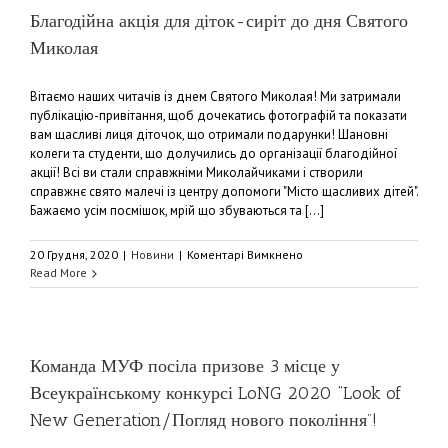
лютого
Благодійна акція для діток-сиріт до дня Святого
2020
Миколая
Вітаємо наших читачів із днем Святого Миколая! Ми затримали
публікацію-привітання, щоб дочекатись фотографій та показати
вам щасливі лиця діточок, що отримали подарунки! Шановні
колеги та студенти, що долучились до організації благодійної
акції! Всі ви стали справжніми Миколайчиками і створили
справжнє свято малечі із центру допомоги "Місто щасливих дітей".
Бажаємо усім посмішок, мрій що збуваються та [...]
до
20 Грудня, 2020
|
Новини
|
Коментарі Вимкнено
Благодійна
Read More
акція
для
діток-
сиріт
до
Команда МУФ посіла призове 3 місце у
дня
Всеукраїнському конкурсі LoNG 2020 “Look of
Святого
Миколая
New Generation/Погляд нового покоління”!